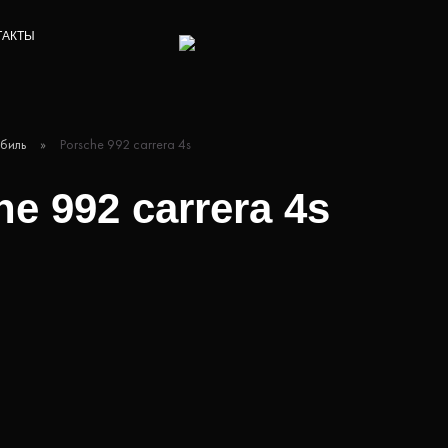
ТАКТЫ
биль
»
Porsche 992 carrera 4s
e 992 carrera 4s