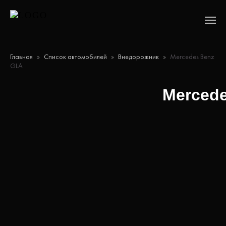
Главная
»
Список автомобилей
»
Внедорожник
»
Mercedes Benz
GLA
Merced